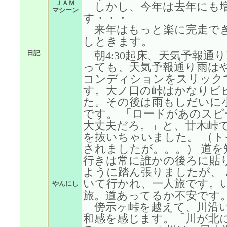
ＪＡＭ
しかし、今年は去年にも
マシーン
す・・・
来年はもっと楽に完走で
しときます。
日記
朝4:30起床、天気予報通
っても、天気予報通り雨は
コンディションをスリック
す。大ノ口の峠はかなりビ
た。その後は雨もしだいに
です。 「ロードがあのス
大丈夫だろ。」と、廿木峠
を抜いちゃいました。 （
されましたが。。。） 道
行きは常に誰かの後ろに貼
ように踏ん張りましたが、
いて行かれ、一人旅です。
やんにし
旅。道あってるか不安です
傍示ヶ峠を越えて、川沿い
和感を感じます。「川が北