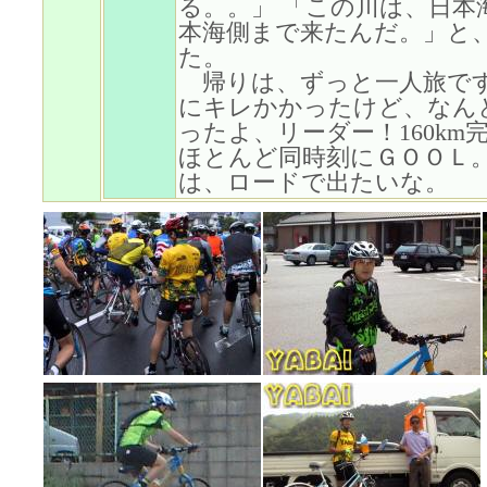
る。。」 「この川は、日本
本海側まで来たんだ。」と
た。
帰りは、ずっと一人旅です
にキレかかったけど、なん
ったよ、リーダー！160km
ほとんど同時刻にＧＯＯＬ。
は、ロードで出たいな。