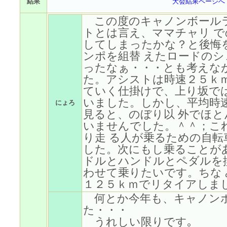
結果
大会結果ページへ
この度のキャノンボール
トとは言え、ママチャリ 
してしまったかな？と後悔
ンポを組替 えたロードの
ったなぁ・・・とも考えな
た。アシストは時速２５ｋ
ていく仕掛けで、上り坂で
いました。しかし、平均時
にょろ
見ると、のぼり以 外でほ
いませんでした。＾＾；こ
り走 る人が乗るための自
した。次にもし乗ることが
ドルとハンドルとペダルを
わせて乗りたいです。ちな
１２５ｋｍでリタイアしま
何とか今年も、キャノン
た・・・
うれしい限りです｡