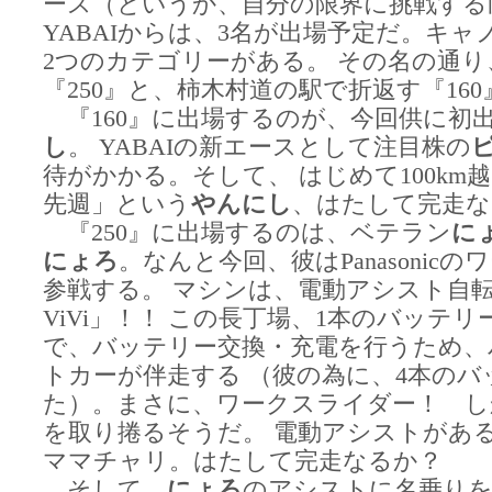
ース（というか、自分の限界に挑戦する
YABAIからは、3名が出場予定だ。キ
2つのカテゴリーがある。 その名の通
『250』と、柿木村道の駅で折返す『160
『160』に出場するのが、今回供に初
し
。 YABAIの新エースとして注目株の
待がかかる。そして、 はじめて100k
先週」という
やんにし
、はたして完走な
『250』に出場するのは、ベテラン
に
にょろ
。なんと今回、彼はPanasonic
参戦する。 マシンは、電動アシスト自
ViVi」！！ この長丁場、1本のバッテ
で、バッテリー交換・充電を行うため、
トカーが伴走する （彼の為に、4本の
た）。まさに、ワークスライダー！ し
を取り捲るそうだ。 電動アシストがあ
ママチャリ。はたして完走なるか？
そして、
にょろ
のアシストに名乗り