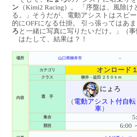
ン
（Kimi2 Racing）。 「序盤は、風除
る。」そうだが、電動アシストはスピー
的にOFFになる仕掛。 引っ張ってはあ
ろ
と一緒に写真に写りたいだけ。」（事
はたして、結果は？！
場所
山口県柳井市
⇔
オンロード
カテゴリ
クラス
柳井⇔益田 ２５０ｋｍ
にょろ
選 手
内容
（
電動アシスト付自転
車
）
5
集合
6:00
競技