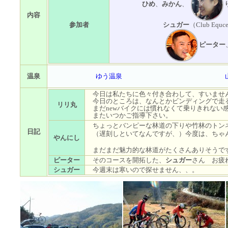
ひめ
、
みかん
、
内容
参加者
シュガー
（Club Equ
ピーター
温泉
ゆう温泉
今日は私たちに色々付き合わして、すいませ
今日のところは、なんとかビンディングで走
リリ丸
まだnewバイクには慣れなくて乗りきれない感
またいつかご指導下さい。
ちょっとバンピーな林道の下りや竹林のトン
日記
（遅刻しといてなんですが、）今度は、ちゃ
やんにし
まだまだ魅力的な林道がたくさんありそうで
ピーター
そのコースを開拓した、
シュガー
さん お疲
シュガー
今週末は寒いので探せません、、。