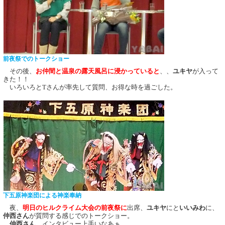
前夜祭でのトークショー
その後、
お仲間と温泉の露天風呂に浸かっていると
、、
ユキヤ
が入って
きた！！
いろいろとTさんが率先して質問、お得な時を過ごした。
下五原神楽団による神楽奉納
夜、
明日のヒルクライム大会の前夜祭に
出席、
ユキヤ
にと
いいみわ
に、
仲西さん
が質問する感じでのトークショー。
仲西さん
、インタビュー上手いなあぁ。