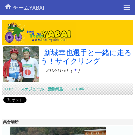
メ
チームYABAI
ニ
ュ
ー
新城幸也選手と一緒に走ろ
う！サイクリング
2013/11/30（
土
）
TOP
>
スケジュール・活動報告
>
2013年
>
新城幸也選手と一緒に走ろう！サイクリング
集合場所