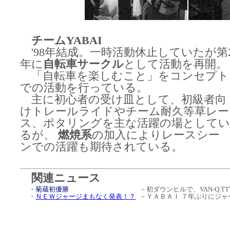
チームYABAI
'98年結成。一時活動休止していたが第2
年に
自転車サークル
として活動を再開。
「自転車を楽しむこと」をコンセプト
での活動を行っている。
主に初心者の受け皿として、初級者向
けトレールライドやチーム耐久等草レー
ス、ポタリングを主な活躍の場として
るが、
燃焼系
の加入によりレースシー
ンでの活躍も期待されている。
関連ニュース
・
菊蔵初優勝
－初ダウンヒルで、VAN-Q.T
・
ＮＥＷジャージまもなく発表！？
－ＹＡＢＡＩ ７年ぶりにジ