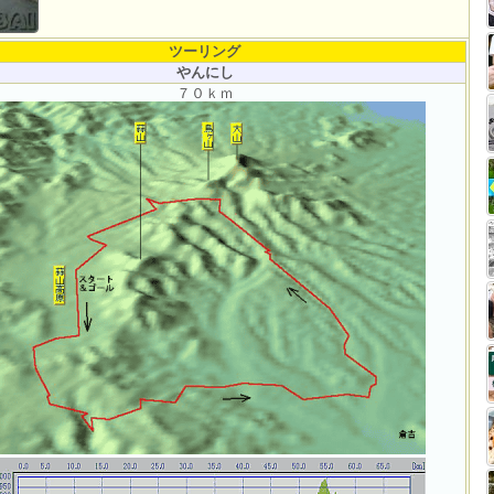
ツーリング
やんにし
７０ｋｍ