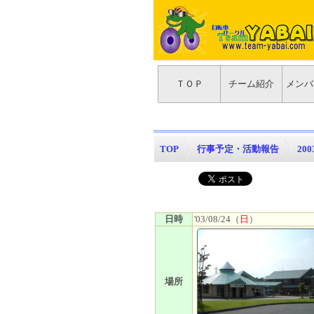
ＴＯＰ
チーム紹介
メンバ
TOP
>
行事予定・活動報告
>
20
日時
'03/08/24（
日
）
場所