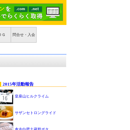
ＯＧ
問合せ・入会
2015年活動報告
皇座山ヒルクライム
サザンセトロングライド
倉吉白壁土蔵群ポタ