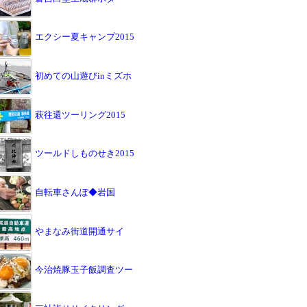
エクシー夏キャンプ2015
初めての山遊びinミズホ
萩往還ツーリング2015
ツールドしものせき2015
自転車さんぽ◆岩国
やまなみ街道開通サイ
今治焼豚玉子飯調査ツー