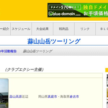
ー紹介
スケジュール
大会結果
戦利品
リンク
ＢＬ
蒜山山岳ツーリング
03年活動報告
>
蒜山山岳ツーリング
（クラブエクシー主催）
蒜山高原
近辺 岡山県
真庭市
・鳥取県
倉吉市