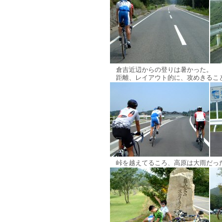
倉吉近辺からの登りは暑かった。
距離、レイアウト的に、攻めきること
峠を越えてるころ、高原は大雨だっ