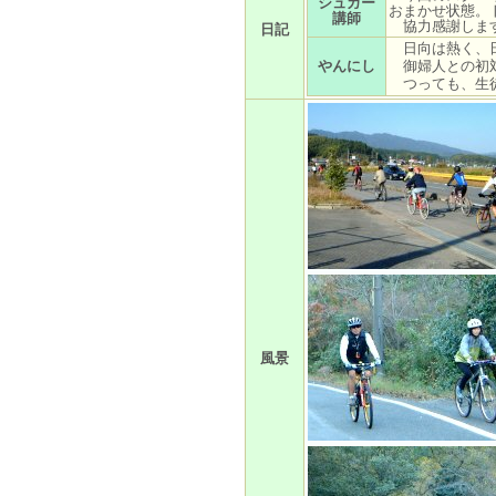
シュガー
おまかせ状態。
講師
協力感謝しま
日記
日向は熱く、日
やんにし
御婦人との初対
つっても、生
風景