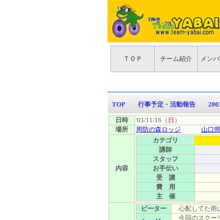
ＴＯＰ
チーム紹介
メンバ
TOP
>
行事予定・活動報告
>
20
日時
'03/11/16（
日
）
場所
周防の森ロッジ
山口
カテゴリ
講師
スタッフ
内容
お手伝い
受 講
費 用
主 催
ピーター
心配してた雨は
今回のスクーリ