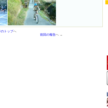
ジのトップ
へ
前回の報告
へ →