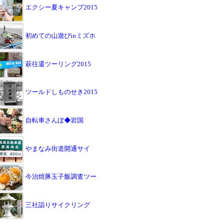
エクシー夏キャンプ2015
初めての山遊びinミズホ
萩往還ツーリング2015
ツールドしものせき2015
自転車さんぽ◆岩国
やまなみ街道開通サイ
今治焼豚玉子飯調査ツー
三社詣りサイクリング