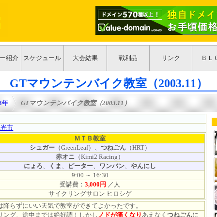
ー紹介
スケジュール
大会結果
戦利品
リンク
ＢＬ
GTマウンテンバイク教室（2003.11）
03年
>
GTマウンテンバイク教室（2003.11）
県光市
ＭＴＢ教室
シュガー
（GreenLeaf）、
つねごん
（HRT）
赤オニ
（Kimi2 Racing）
にょろ
、
くま
、
ピーター
、
ワンバン
、
やんにし
9:00 ～ 16:30
受講費：
3,000円
／人
サイクリングサロン ヒロシゲ
降らずにいい天気で教室ができてよかったです。
ング、途中までは絶好調！しかし
ノドが痛くなり
あえなく
つねごん
に