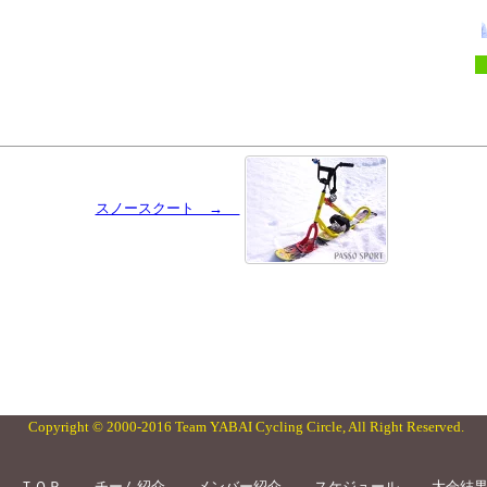
スノースクート →
Copyright © 2000-2016 Team YABAI Cycling Circle, All Right Reserved.
ＴＯＰ
チーム紹介
メンバー紹介
スケジュール
大会結