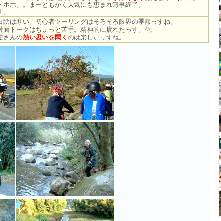
トホホ。。まーともかく天気にも恵まれ無事終了。
す。
陰は寒い。初心者ツーリングはそろそろ限界の季節っすね。
面トークはちょっと苦手。精神的に疲れたっす。^^;
徒さんの
熱い思いを聞く
のは楽しいっすね。