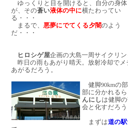
ゆっくりと目を開けると、自分の身体
が、その
蒼い
液体の中に
横たわってい
る・・・
まるで、
悪夢にでてくる夕闇
のよう
だ・・・
ヒロシゲ屋
企画の大島一周サイクリン
昨日の雨もあがり晴天。放射冷却でメ
あがるだろう。
健脚90kmの部
部に分かれるら
んにし
は健脚の
会と化すだろう
まずは
道の駅