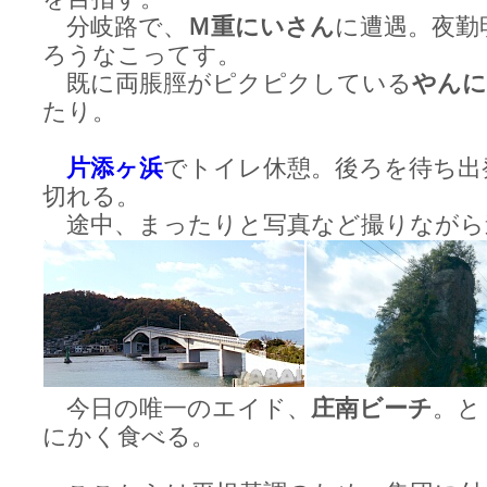
分岐路で、
Ｍ重にいさん
に遭遇。夜勤
ろうなこってす。
既に両脹脛がピクピクしている
やん
たり。
片添ヶ浜
でトイレ休憩。後ろを待ち出
切れる。
途中、まったりと写真など撮りながら
今日の唯一のエイド、
庄南ビーチ
。と
にかく食べる。