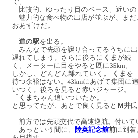
で。
比較的、ゆったり目のペース。近いの
魅力的な食べ物の出店が並ぶが、まだ
おあずけだ。
道の駅
を出る。
みんなで先頭を譲り合ってるうちに出
遅れてしまう。さらに後ろに
くま
が続
く。メーターに目をやると既に35km。
しかし、どんどん離れていく。
くま
を
待つ余裕はない。43kmにあげて集団に
いつく。後ろを見ると赤いジャージ。
「
くま
ちゃん追いついたか。」
と思ってたが、あとで良く見ると
Ｍ井
氏
前方では先頭交代で高速巡航。付いて
あっという間に、
陸奥記念館
前
に到着
を目指す。