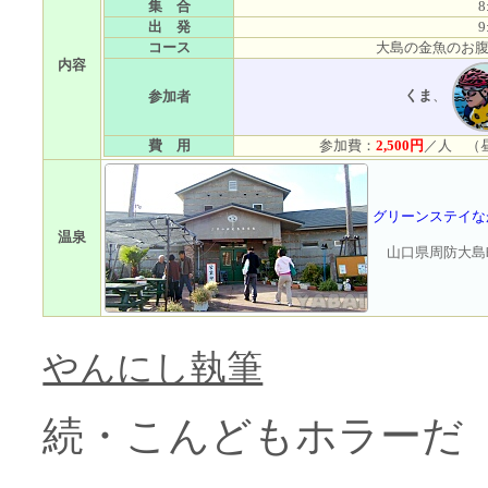
集 合
8
出 発
9
コース
大島の金魚のお腹
内容
くま
、
参加者
費 用
参加費：
2,500円
／人 （
グリーンステイな
温泉
山口県周防大島町大
やんにし執筆
続・こんどもホラーだ