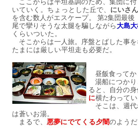
ここからは平坦基調のため、集団に付
いていく。ちょっとした丘で、
にいさ
を含む数人がエスケープ。 第2集団最後
尾で攣りそうな太腿を騙しながら
大島大
くらいついた。
そこからは一人旅。序盤とばした事を
たまには厳しい平坦走も必要だ。
昼飯食ってか
湯船につかり
ると、自分の身
に
横たわってい
そこは、週代
は蒼いお湯。
まるで、
悪夢にでてくる夕闇
のようだ