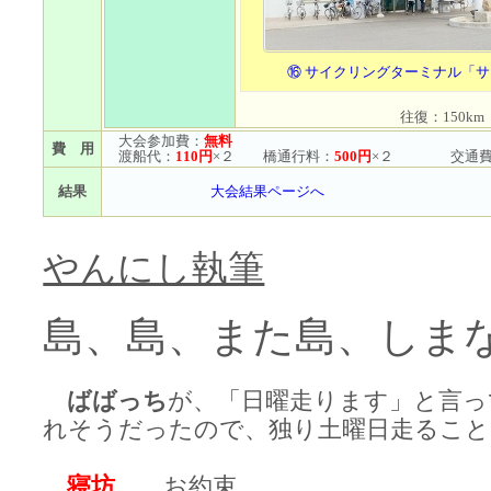
⑯ サイクリングターミナル「
往復：150km
大会参加費：
無料
費 用
渡船代：
110円
×２ 橋通行料：
500円
×２ 交通費
結果
大会結果ページへ
やんにし執筆
島、島、また島、しま
ばばっち
が、「日曜走ります」と言っ
れそうだったので、独り土曜日走ること
寝坊
。。お約束。。