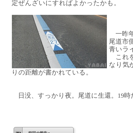
定ぜんざいにすればよかったかも。
一昨年
尾道市
青いラ
これを
なり気
りの距離が書かれている。
日没、すっかり夜。尾道に生還。19時