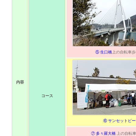
⑤ 生口橋
上の自転車歩
内容
コース
⑥ サンセットビ
⑦ 多々羅大橋
上の自転