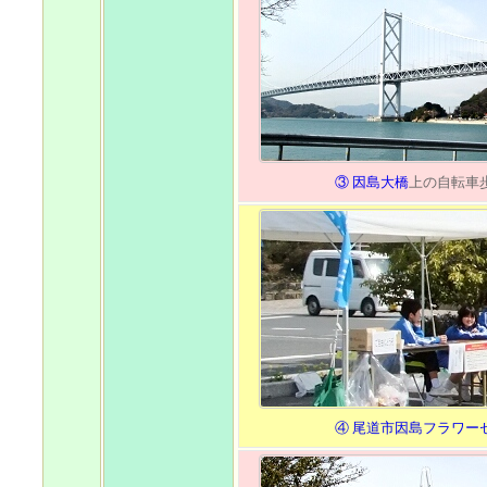
③ 因島大橋
上の自転車
④ 尾道市因島フラワー