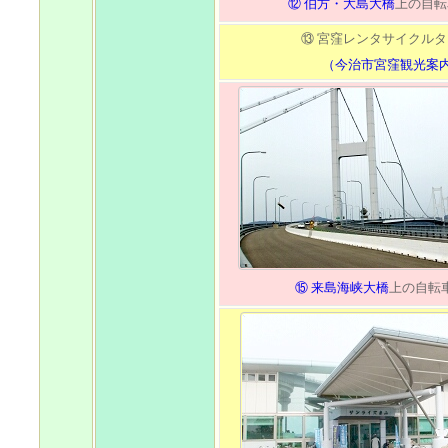
⑫ 伯方・大島大橋
上の自転
⑬ 宮窪レンタサイクル
（今治市宮窪観光案
⑮ 来島海峡大橋
上の自転