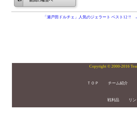
前回の報告へ
「瀬戸田ドルチェ」人気のジェラート ベスト12 !!
Copyright © 2000-2016 Team
ＴＯＰ
チーム紹介
戦利品
リン