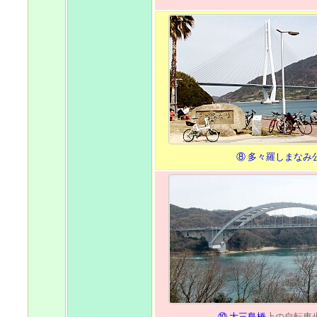
⑧ 多々羅しまなみ
⑩ 大三島橋
上の自転車