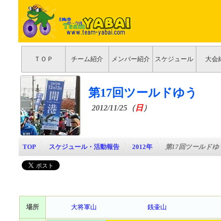
ＴＯＰ
チーム紹介
メンバー紹介
スケジュール
大会
第17回ツールドゆう
2012/11/25（
日
）
TOP
>
スケジュール・活動報告
>
2012年
>
第17回ツールドゆ
場所
大将軍山
銭壷山